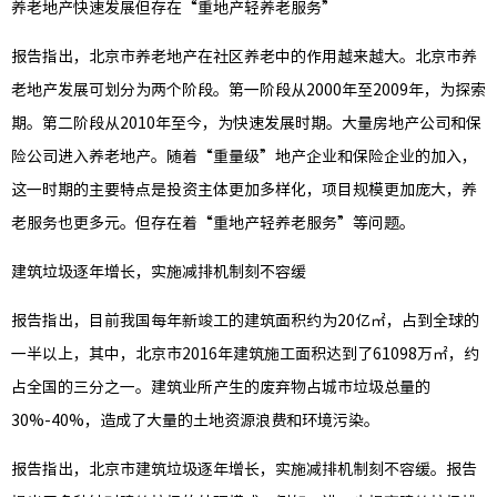
养老地产快速发展但存在“重地产轻养老服务”
可控性
报告指出，北京市养老地产在社区养老中的作用越来越大。北京市养
老地产发展可划分为两个阶段。第一阶段从2000年至2009年，为探索
期。第二阶段从2010年至今，为快速发展时期。大量房地产公司和保
科研机
险公司进入养老地产。随着“重量级”地产企业和保险企业的加入，
创新成
这一时期的主要特点是投资主体更加多样化，项目规模更加庞大，养
老服务也更多元。但存在着“重地产轻养老服务”等问题。
建筑垃圾逐年增长，实施减排机制刻不容缓
职工风
报告指出，目前我国每年新竣工的建筑面积约为20亿㎡，占到全球的
职工教
一半以上，其中，北京市2016年建筑施工面积达到了61098万㎡，约
占全国的三分之一。建筑业所产生的废弃物占城市垃圾总量的
30%-40%，造成了大量的土地资源浪费和环境污染。
党务公
报告指出，北京市建筑垃圾逐年增长，实施减排机制刻不容缓。报告
党风廉